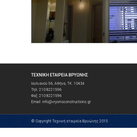
ΤΕΧΝΙΚΉ ΕΤΑΙΡΕΊΑ ΒΡΥΏΝΗΣ
Ιουλιανού 56, Αθήνα, ΤΚ. 10434
Τηλ: 210 8221596
Φαξ: 210 8221596
Email: info@vryonisconstructions.gr
© Copyright Τεχνική εταιρεία Βρυώνης 2015