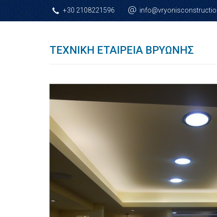
@
+30 2108221596
info@vryonisconstructio
ΤΕΧΝΙΚΉ ΕΤΑΙΡΕΊΑ ΒΡΥΏΝΗΣ