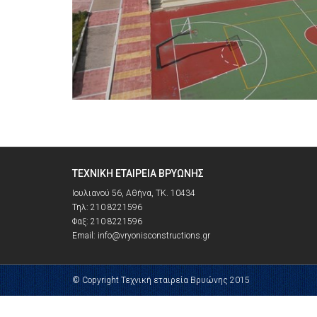
ΤΕΧΝΙΚΉ ΕΤΑΙΡΕΊΑ ΒΡΥΏΝΗΣ
Ιουλιανού 56, Αθήνα, ΤΚ. 10434
Τηλ: 210 8221596
Φαξ: 210 8221596
Email: info@vryonisconstructions.gr
© Copyright Τεχνική εταιρεία Βρυώνης 2015