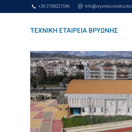
@
+30 2108221596
info@vryonisconstructio
ΤΕΧΝΙΚΉ ΕΤΑΙΡΕΊΑ ΒΡΥΏΝΗΣ